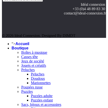
Idéal connexion
+33 (0)4 48 89 83 30
contact@ideal-connexion.fr
© 2026 Ideal Connexion. Designed By DIMDT
">
Accueil
Boutique
Boîtes à musique
Casses tête
Jeux de société
Jouets et créatifs
Peluches
Peluches
Doudous
Marionnettes
Poupées russe
Puzzles
Puzzles adulte
Puzzles enfant
Sacs, bijoux et accessoires