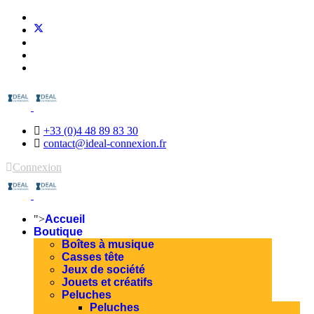
+33 (0)4 48 89 83 30
contact@ideal-connexion.fr
Connexion
">
Accueil
Boutique
Boîtes à musique
Casses tête
Jeux de société
Jouets et créatifs
Peluches
Peluches