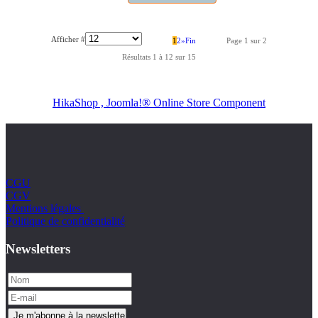
Afficher #
1
2
»
Fin
Page 1 sur 2
Résultats 1 à 12 sur 15
HikaShop , Joomla!® Online Store Component
CGU
CGV
Mentions légales
Politique de confidentialité
Newsletters