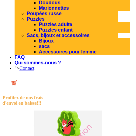
Doudous
Marionnettes
Poupées russe
Puzzles
Puzzles adulte
Puzzles enfant
Sacs, bijoux et accessoires
Bijoux
sacs
Accessoires pour femme
FAQ
Qui sommes-nous ?
">
Contact
Profitez de nos frais
d'envoi en baisse!!!