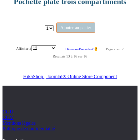
Pochette plate trois compartiments
Ajouter au panier
Afficher #
Démarrer
Précédent
1
2
Page 2 sur 2
Résultats 13 à 16 sur 16
HikaShop , Joomla!® Online Store Component
CGU
CGV
Mentions légales
Politique de confidentialité