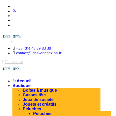
+33 (0)4 48 89 83 30
contact@ideal-connexion.fr
Connexion
">
Accueil
Boutique
Boîtes à musique
Casses tête
Jeux de société
Jouets et créatifs
Peluches
Peluches