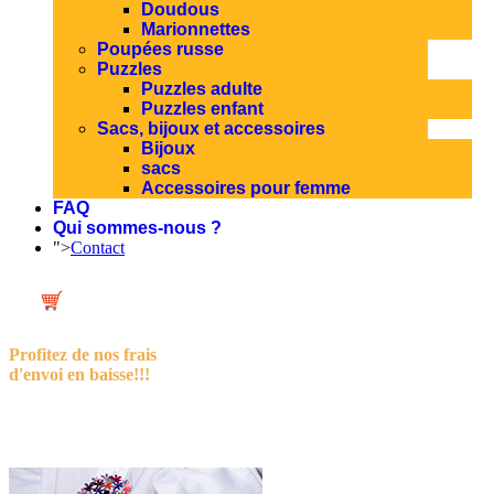
Doudous
Marionnettes
Poupées russe
Puzzles
Puzzles adulte
Puzzles enfant
Sacs, bijoux et accessoires
Bijoux
sacs
Accessoires pour femme
FAQ
Qui sommes-nous ?
">
Contact
Profitez de nos frais
d'envoi en baisse!!!